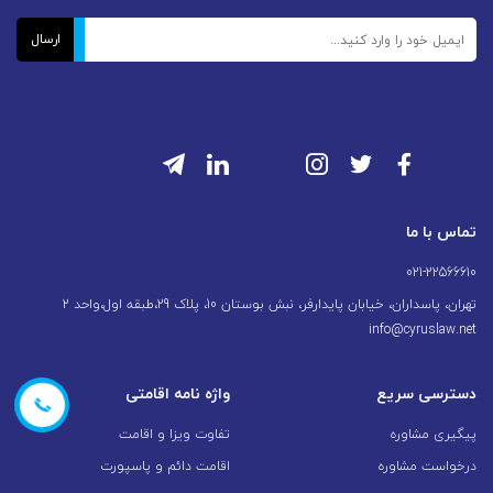
تماس با ما
021-22566610
تهران، پاسداران، خیابان پایدارفر، نبش بوستان 10، پلاک 29،طبقه اول،واحد 2
info@cyruslaw.net
دسترسی سریع
واژه نامه اقامتی
566610
پیگیری مشاوره
تفاوت ویزا و اقامت
درخواست مشاوره
اقامت دائم و پاسپورت