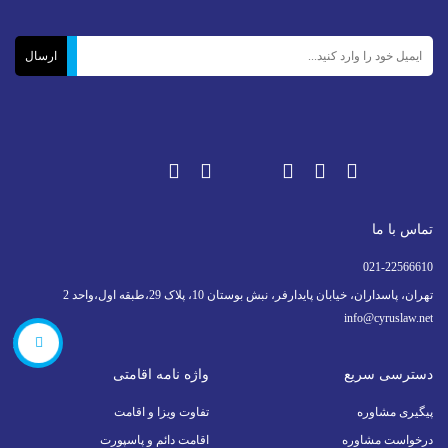
تماس با ما
021-22566610
تهران، پاسداران، خیابان پایدارفر، نبش بوستان 10، پلاک 29،طبقه اول،واحد 2
info@cyruslaw.net
566610
دسترسی سریع
واژه نامه اقامتی
پیگیری مشاوره
تفاوت ویزا و اقامت
درخواست مشاوره
اقامت دائم و پاسپورت