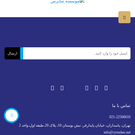
تماس با ما
566610
021-22566610
تهران، پاسداران، خیابان پایدارفر، نبش بوستان 10، پلاک 29،طبقه اول،واحد 2
info@cyruslaw.net