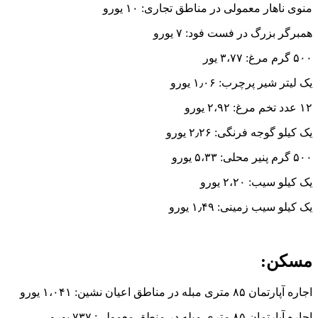
منوی ناهار معمولی در مناطق تجاری: ۱۰ یورو
همبرگر بزرگ در فست فود: ۷ یورو
۵۰۰ گرم مرغ: ۳،۷۷ یور
یک لیتر شیر پرچرب: ۱٫۰۶ یورو
۱۲ عدد تخم مرغ: ۲،۹۲ یورو
یک کیلو گوجه فرنگی: ۲٫۲۶ یورو
۵۰۰ گرم پنیر محلی: ۵،۳۳ یورو
یک کیلو سیب: ۲،۲۰ یورو
یک کیلو سیب زمینی: ۱٫۴۹ یورو
مسکن:
اجاره آپارتمان ۸۵ متری مبله در مناطق اعیان نشین: ۱،۰۴۱ یورو
اجاره آپارتمان ۸۵ متری مبله در منطق معمولی: ۷۳۷ یورو