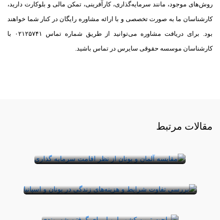
روش‌های موجود، مانند سرمایه‌گذاری، کارآفرینی، تمکن مالی و بلوکارت دارید،
کارشناسان ما به صورت تخصصی و با ارائه مشاوره رایگان در کنار شما خواهند
بود. برای دریافت مشاوره می‌توانید از طریق شماره تماس ۰۲۱۲۵۷۴۱ با
کارشناسان موسسه حقوقی سایرس در تماس باشید.
سرمایه گذاری در یونان بهتر است یا
آلمان؟
مقالات مرتبط
آیا می‌دانید فقط با ۲۵۰ هزار یورو می‌توان صاحب
شرایط و هزینه‌های زندگی در یونان و اسپانیا
یک ملک در یونان شد؟ در حال حاضر بازار ملک یو ...
چه تفاوتی با یکدیگر دارد؟
معرفی راحت ترین کشور برای
آیا شما نیز از آن دسته افرادی هستید که رویای زندگی در
گرفتن شهروندی در اروپا
اروپا را در سر می‌پرورانید؟ یونان و ا ...
اتحادیه اروپا از ۲۷ کشور تشکیل شده است.
هر یک از این کشورها شرایط خاصی برای
پذیرش مهاجر و د ...