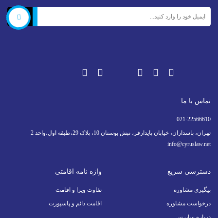
566610
تماس با ما
021-22566610
تهران، پاسداران، خیابان پایدارفر، نبش بوستان 10، پلاک 29،طبقه اول،واحد 2
info@cyruslaw.net
دسترسی سریع
واژه نامه اقامتی
پیگیری مشاوره
تفاوت ویزا و اقامت
درخواست مشاوره
اقامت دائم و پاسپورت
درباره سایرس