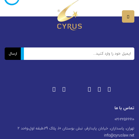
تماس با ما
021-22566610
تهران، پاسداران، خیابان پایدارفر، نبش بوستان 10، پلاک 29،طبقه اول،واحد 2
info@cyruslaw.net