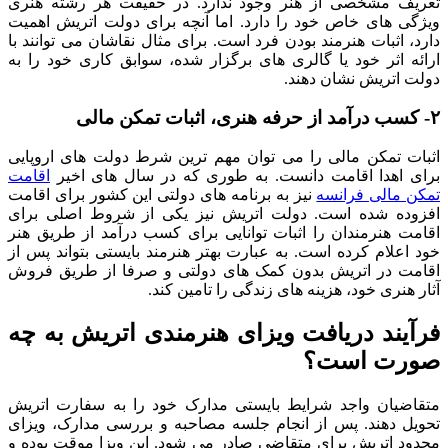
تعریف مشخصی از هنر وجود ندارد. در حقیقت هر رشته هنری
ویژگی های خاص خود را دارد. اما آنچه برای دولت اتریش اهمیت
دارد، اثبات هنرمند بودن فرد است. برای مثال نقاشان می توانند با
ارائه اثر خود یا گالری های برگزار شده، سوابق کاری خود را به
دولت اتریش نشان دهند.
۲- کسب درآمد از حرفه هنری، اثبات تمکن مالی
اثبات تمکن مالی را می توان مهم ترین شرط دولت های اروپایی
برای اهدا اقامت دانست. به طوری که در سال های اخیر
اقامت
تمکن مالی فرانسه
نیز به برنامه های دولتی این کشور برای اقامت
افزوده شده است. دولت اتریش نیز یکی از شروط اصلی برای
اقامت هنرمندان را اثبات توانایی برای کسب درآمد از طریق هنر
خود اعلام کرده است. به عبارت بهتر هنرمند بایستی بتواند پس از
اقامت در اتریش بدون کمک های دولتی و صرفا از طریق فروش
آثار هنری خود، هزینه های زندگی را تامین کند.
فرآیند دریافت ویزای هنرمندی اتریش به چه
صورت است؟
متقاضیان واجد شرایط بایستی مدارک خود را به سفارت اتریش
تحویل دهند. پس از انجام جلسه مصاحبه و بررسی مدارک، ویزای
محدود اتریش برای متقاضی صادر می شود. این ویزا موقت بوده و