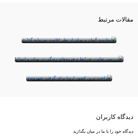
سرمایه گذاری در یونان بهتر است یا
آلمان؟
مقالات مرتبط
آیا می‌دانید فقط با ۲۵۰ هزار یورو می‌توان صاحب
شرایط و هزینه‌های زندگی در یونان و اسپانیا
یک ملک در یونان شد؟ در حال حاضر بازار ملک یو ...
چه تفاوتی با یکدیگر دارد؟
معرفی راحت ترین کشور برای
آیا شما نیز از آن دسته افرادی هستید که رویای زندگی در
گرفتن شهروندی در اروپا
اروپا را در سر می‌پرورانید؟ یونان و ا ...
اتحادیه اروپا از ۲۷ کشور تشکیل شده است.
هر یک از این کشورها شرایط خاصی برای
پذیرش مهاجر و د ...
دیدگاه کاربران
دیدگاه خود را با ما در میان بگذارید