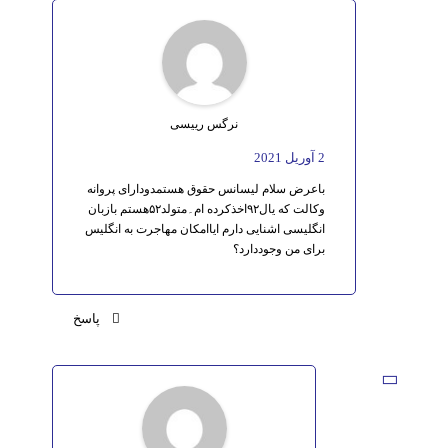
نرگس رییسی
2 آوریل 2021
باعرض سلام لیسانس حقوق هستمدودارای پروانه
وکالت که یال۹۲اخذکرده ام۔متولد۵۲هستم بازبان
انگلیسی اشنایی دارم ایاامکان مهاجرت به انگلیس
برای من وجوددارد؟
پاسخ