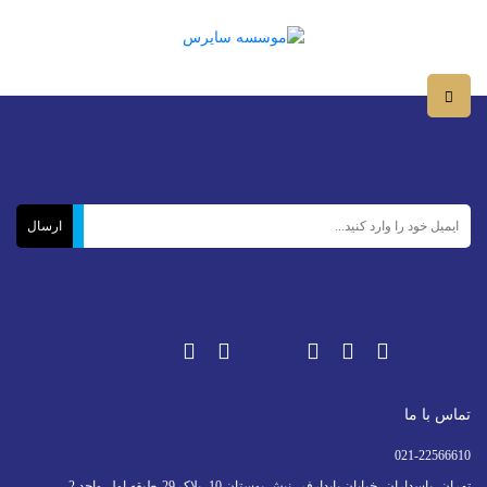
تماس با ما
021-22566610
تهران، پاسداران، خیابان پایدارفر، نبش بوستان 10، پلاک 29،طبقه اول،واحد 2