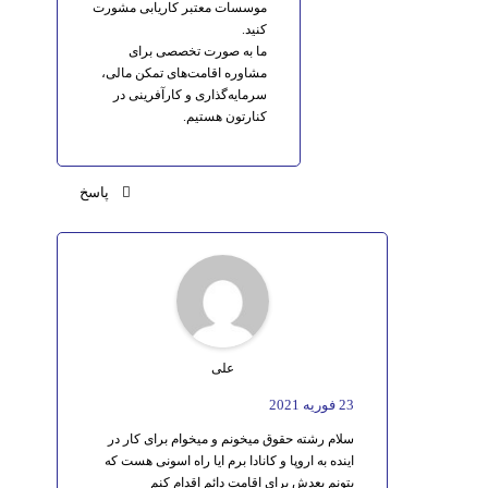
موسسات معتبر کاریابی مشورت
کنید.
ما به صورت تخصصی برای
مشاوره اقامت‌های تمکن مالی،
سرمایه‌گذاری و کارآفرینی در
کنارتون هستیم.
پاسخ
على
23 فوریه 2021
سلام رشته حقوق ميخونم و ميخوام براى كار در
اينده به اروپا و كانادا برم ايا راه اسونى هست كه
بتونم بعدش براى اقامت دائم اقدام كنم