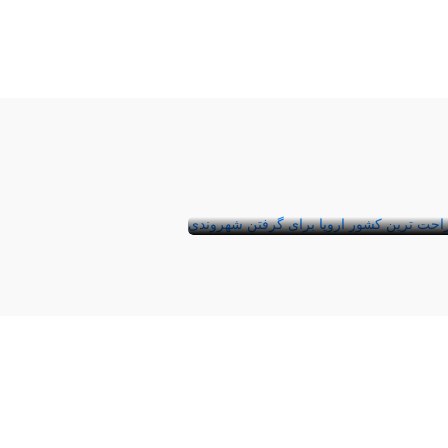
معرفی راحت ترین کشور برای
گرفتن شهروندی در اروپا
اتحادیه اروپا از ۲۷ کشور تشکیل شده است.
هر یک از این کشورها شرایط خاصی برای
پذیرش مهاجر و د ...