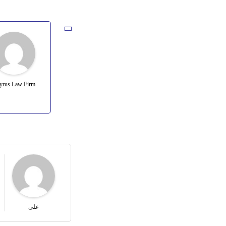
yrus Law Firm
علی