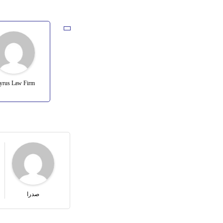
yrus Law Firm
صدرا