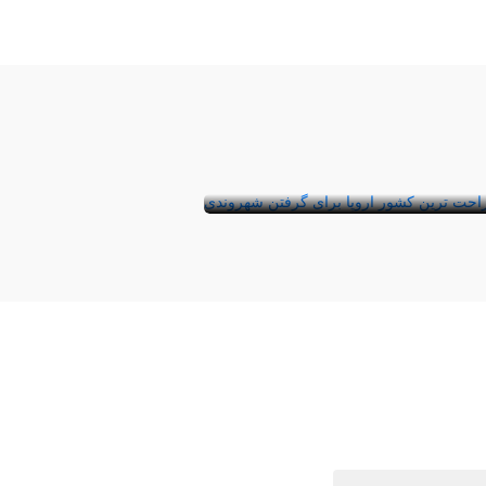
معرفی راحت ترین کشور برای
گرفتن شهروندی در اروپا
اتحادیه اروپا از ۲۷ کشور تشکیل شده است.
هر یک از این کشورها شرایط خاصی برای
پذیرش مهاجر و د ...