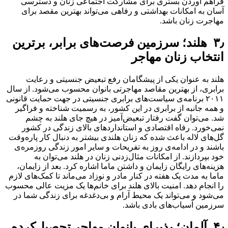
فراهم‌ آوردن بستری برای مشارکت اجتماعی زنان و دسترسی
آسان به امکانات بهداشتی و رفاهی می‌تواند بهترین مقصد برای
مهاجرت زنان باشد.
۳٫ هلند؛ سرزمین فرصت‌های برابر، برترین
انتخاب زنان مهاجر
هلند به عنوان یکی از پیشگامان رفع تبعیض جنسیتی و رعایت
برابری، از بهترین مقاصد مهاجرتی بانوان محسوب می‌شود. از سال
۲۰۱۱ برنامه‌ی سیاست‌های برابری جنسیتی در جهت حمایت قانونی
و همه جانبه از برابری در این کشور، به رسمیت شناخته و فراگیر
شد. می‌توان گفت رفتار تبعیض‌آمیز در هیچ جای هلند به چشم
نمی‌خورد. رفاه اقتصادی و استانداردهای بالای زندگی در کشور
گل‌های لاله باعث شده که زنان هلندی بیشتر به دنبال کار پاره‌وقت
باشند و در ادامه‌ی روز به تفریحات و سایر امور زندگی روزمره‌ی
خود بپردازند. از امکانات مثال‌زدنی زنان در هلند می‌توان به
هزینه‌های رایگان زایمان و داشتن ماما اشاره کرد. بعد از زایمان،
ماما به مدت یک هفته در کنار مادر و نوزاد می‌ماند تا کمک‌های لازم
را انجام دهد. امنیت بالای هلند برای خانم‌ها یک مزیت عالی محسوب
می‌شود و می‌تواند یک محیط آرام و بی‌دغدغه برای زندگی شما در
سرزمین آسیاب‌های بادی باشد.
۴٫ آلمان؛ پذیرای بانوان مهاجر تحصیل‌کرده