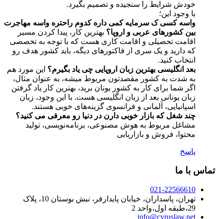
خودش شرایط را سنجیده و تصمیم بگیرد.
با وجود این؛
واسه کسی ک سرمایه کمی داره کدوم راحتره واسه مهاجرت
بین کشورهای عربی و اروپا؟
بهترین کار، پیدا کردن مسیر
اقامت تحصیلی و اقامت کاری هست که با توجه به تخصصی
که دارید و یک سری از فاکتورهای دیگه، باید کشور هدف رو
انتخاب کنید.
بعد انگلیسی بهترین زبان اروپایی چی یاد بگیرم؟
این مورد هم
به شدت به کشور مقصدتون مربوط میشه، به عنوان مثال،
اگر شما برای کار به کشور یونان برید، بهترین کار یاد گرفتن
زبان یونانی بعد از زبان انگلیسی هست. با این وجود، زبان
اسپانیایی، آلمانی و فرانسوی گزینه‌های خوبی هستند.
چند شغل که بازار خوبی دارن در دنیا رو معرفی می کنید؟
مشاغل مربوط به هوش مصنوعی، برنامه‌نویسی، تولید
محتوا، فروش و بازاریابی
پاسخ
تماس با ما
021-22566610
تهران، پاسداران، خیابان پایدارفر، نبش بوستان 10، پلاک
29،طبقه اول،واحد 2
info@cyruslaw.net